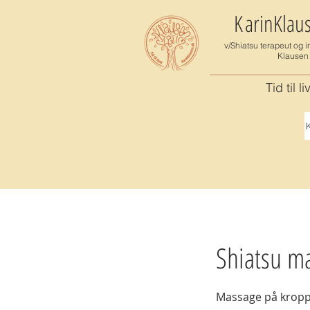
K
arinKlau
v/Shiatsu terapeut og i
Klausen
Tid til li
K
Shiatsu ma
Massage på kroppe