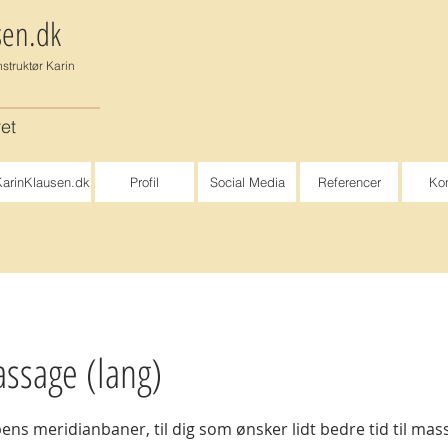
Shiatsu te
sen.dk
nstruktør Karin
vet
arinKlausen.dk
Profil
Social Media
Referencer
Kon
ssage (lang)
ns meridianbaner, til dig som ønsker lidt bedre tid til mas