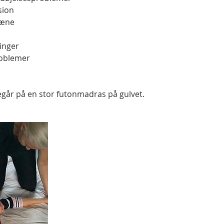
sion
ræne
inger
roblemer
går på en stor futonmadras på gulvet.