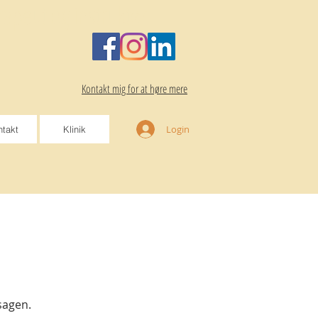
rapeut og instruktør
Kontakt mig for at høre mere
Login
takt
Klinik
sagen.