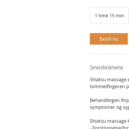
1 time 15 min
1
t
i
m
Bestil nu
1
5
m
i
Servicebeskrivelse
n
Shiatsu massage e
tommelfingeren p
Behandlingen finj
symptomer og syg
Shiatsu massage k
- Forstoppelse/fo