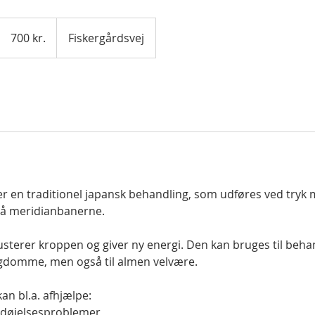
700
danske
700 kr.
Fiskergårdsvej
kroner
r en traditionel japansk behandling, som udføres ved try
å meridianbanerne.
usterer kroppen og giver ny energi. Den kan bruges til beha
domme, men også til almen velvære.
an bl.a. afhjælpe:
rdøjelsesproblemer